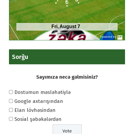
Fri, August 7
Powered by
DaysPedia.c
om
Sorğu
Sayımıza necə gəlmisiniz?
Dostumun məsləhətiylə
Google axtarışından
Elan lövhəsindən
Sosial şəbəkələrdən