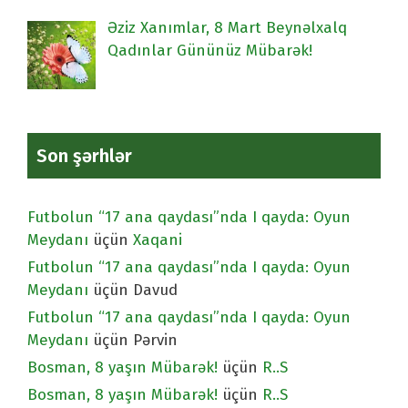
Əziz Xanımlar, 8 Mart Beynəlxalq
Qadınlar Gününüz Mübarək!
Son şərhlər
Futbolun “17 ana qaydası”nda I qayda: Oyun
Meydanı
üçün
Xaqani
Futbolun “17 ana qaydası”nda I qayda: Oyun
Meydanı
üçün
Davud
Futbolun “17 ana qaydası”nda I qayda: Oyun
Meydanı
üçün
Pərvin
Bosman, 8 yaşın Mübarək!
üçün
R..S
Bosman, 8 yaşın Mübarək!
üçün
R..S