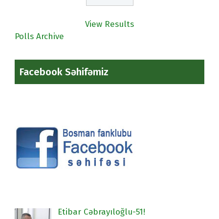
View Results
Polls Archive
Facebook Səhifəmiz
Etibar Cəbrayıloğlu-51!