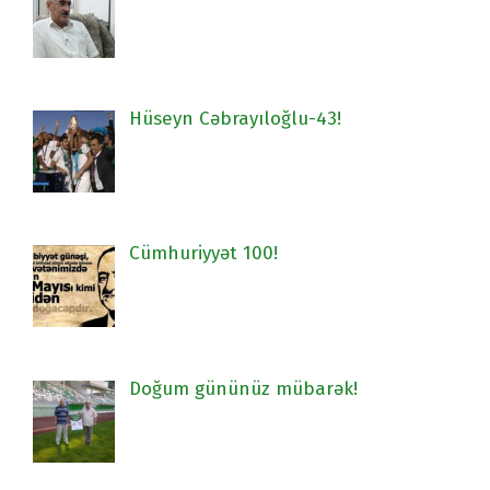
Hüseyn Cəbrayıloğlu-43!
Cümhuriyyət 100!
Doğum gününüz mübarək!