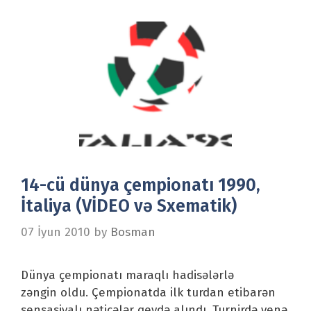
14-cü dünya çempionatı 1990,
İtaliya (VİDEO və Sxematik)
07 İyun 2010
by
Bosman
Dünya çempionatı maraqlı hadisələrlə
zəngin oldu. Çempionatda ilk turdan etibarən
sensasiyalı nəticələr qeydə alındı. Turnirdə yenə