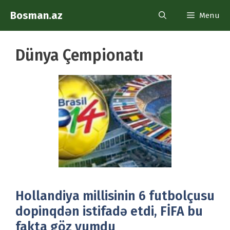
Skip
Bosman.az
Menu
to
content
Dünya Çempionatı
Hollandiya millisinin 6 futbolçusu
dopinqdən istifadə etdi, FİFA bu
fakta göz yumdu