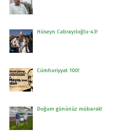
Hüseyn Cəbrayıloğlu-43!
Cümhuriyyət 100!
Doğum gününüz mübarək!