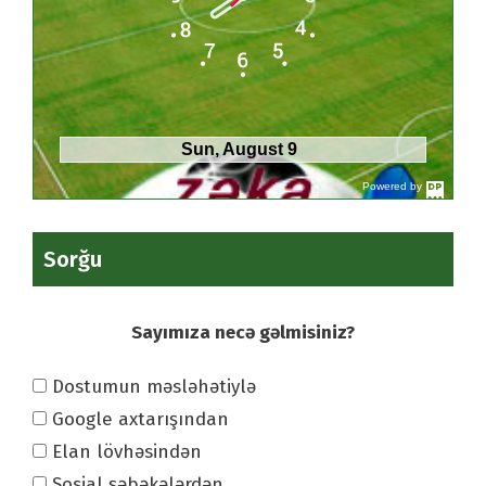
Sun, August 9
Powered by
DaysPedia.c
om
Sorğu
Sayımıza necə gəlmisiniz?
Dostumun məsləhətiylə
Google axtarışından
Elan lövhəsindən
Sosial şəbəkələrdən