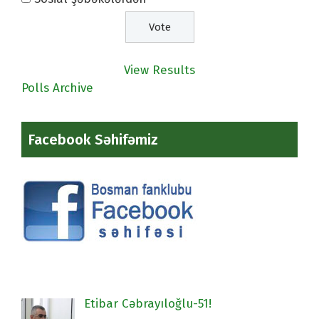
View Results
Polls Archive
Facebook Səhifəmiz
Etibar Cəbrayıloğlu-51!