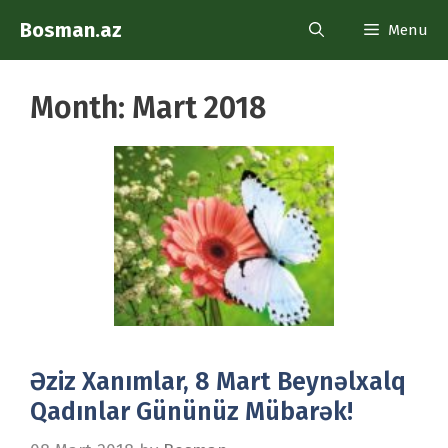
Skip
Bosman.az
Menu
to
content
Month:
Mart 2018
Əziz Xanımlar, 8 Mart Beynəlxalq
Qadınlar Gününüz Mübarək!