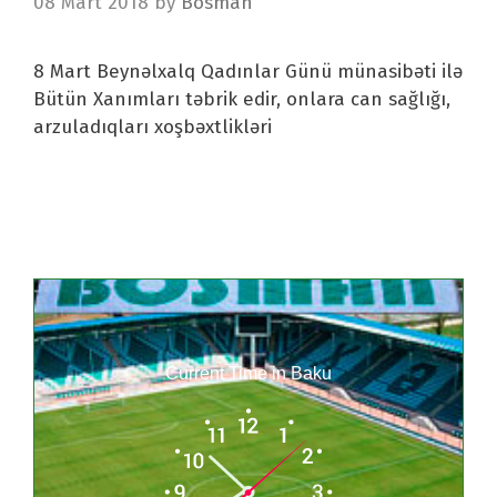
08 Mart 2018
by
Bosman
8 Mart Beynəlxalq Qadınlar Günü münasibəti ilə
Bütün Xanımları təbrik edir, onlara can sağlığı,
arzuladıqları xoşbəxtlikləri
Current Time in Baku