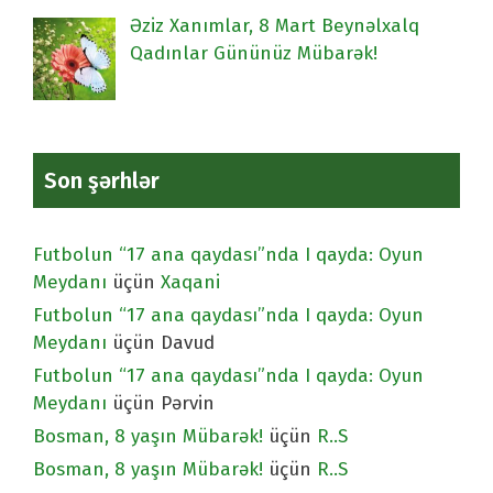
Əziz Xanımlar, 8 Mart Beynəlxalq
Qadınlar Gününüz Mübarək!
Son şərhlər
Futbolun “17 ana qaydası”nda I qayda: Oyun
Meydanı
üçün
Xaqani
Futbolun “17 ana qaydası”nda I qayda: Oyun
Meydanı
üçün
Davud
Futbolun “17 ana qaydası”nda I qayda: Oyun
Meydanı
üçün
Pərvin
Bosman, 8 yaşın Mübarək!
üçün
R..S
Bosman, 8 yaşın Mübarək!
üçün
R..S