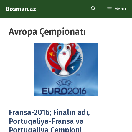
Skip
Bosman.az
Menu
to
content
Avropa Çempionatı
Fransa-2016; Finalın adı,
Portuqaliya-Fransa və
Portuqaliya Çempion!