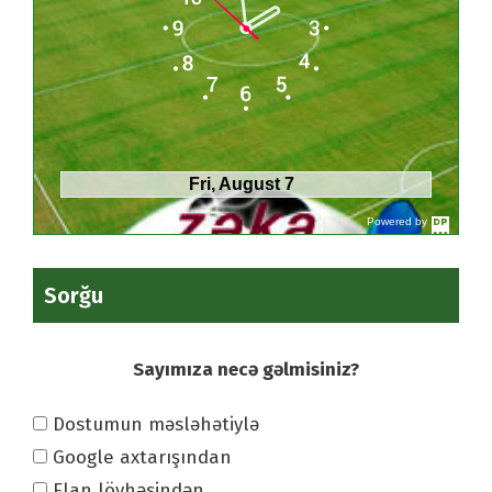
Fri, August 7
Powered by
DaysPedia.c
om
Sorğu
Sayımıza necə gəlmisiniz?
Dostumun məsləhətiylə
Google axtarışından
Elan lövhəsindən