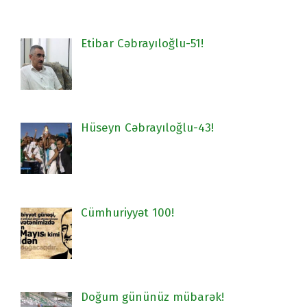
Etibar Cəbrayıloğlu-51!
Hüseyn Cəbrayıloğlu-43!
Cümhuriyyət 100!
Doğum gününüz mübarək!