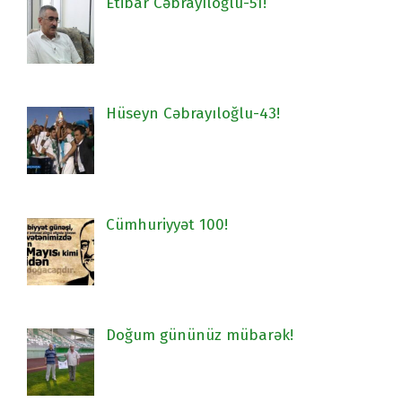
Etibar Cəbrayıloğlu-51!
Hüseyn Cəbrayıloğlu-43!
Cümhuriyyət 100!
Doğum gününüz mübarək!