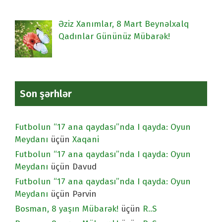
Əziz Xanımlar, 8 Mart Beynəlxalq
Qadınlar Gününüz Mübarək!
Son şərhlər
Futbolun “17 ana qaydası”nda I qayda: Oyun
Meydanı
üçün
Xaqani
Futbolun “17 ana qaydası”nda I qayda: Oyun
Meydanı
üçün
Davud
Futbolun “17 ana qaydası”nda I qayda: Oyun
Meydanı
üçün
Pərvin
Bosman, 8 yaşın Mübarək!
üçün
R..S