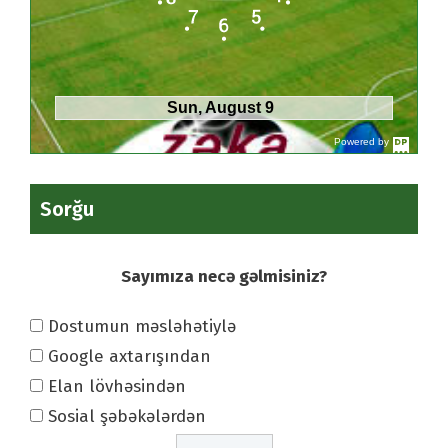
Sun, August 9
Powered by
DaysPedia.c
om
Sorğu
Sayımıza necə gəlmisiniz?
Dostumun məsləhətiylə
Google axtarışından
Elan lövhəsindən
Sosial şəbəkələrdən