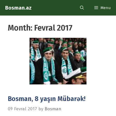
Skip
Bosman.az
Menu
to
content
Month:
Fevral 2017
Bosman, 8 yaşın Mübarək!
09 Fevral 2017
by
Bosman