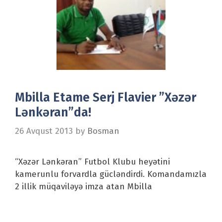
Mbilla Etame Serj Flavier ”Xəzər
Lənkəran”da!
26 Avqust 2013
by
Bosman
“Xəzər Lənkəran” Futbol Klubu heyətini
kamerunlu forvardla gücləndirdi. Komandamızla
2 illik müqaviləyə imza atan Mbilla