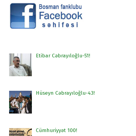
Etibar Cəbrayıloğlu-51!
Hüseyn Cəbrayıloğlu-43!
Cümhuriyyət 100!