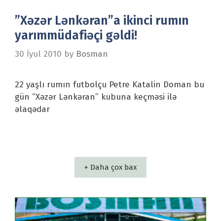
”Xəzər Lənkəran”a ikinci rumın
yarımmüdafiəçi gəldi!
30 İyul 2010
by
Bosman
22 yaşlı rumın futbolçu Petre Katalin Doman bu
gün “Xəzər Lənkəran” kubuna keçməsi ilə
əlaqədar
+ Daha çox bax