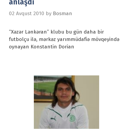
anlaşdı
02 Avqust 2010
by
Bosman
“Xəzər Lənkəran” klubu bu gün daha bir
futbolçu ilə, mərkəz yarımmüdafiə mövqeyində
oynayan Konstantin Dorian