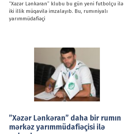
“Xəzər Lənkəran” klubu bu gün yeni futbolçu ilə
iki illik müqavilə imzalayıb. Bu, rumıniyalı
yarımmüdafiəçi
”Xəzər Lənkəran” daha bir rumın
mərkəz yarımmüdafiəçisi ilə