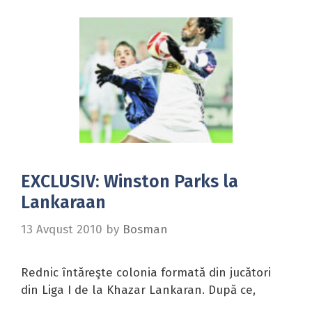
EXCLUSIV: Winston Parks la
Lankaraan
13 Avqust 2010
by
Bosman
Rednic întăreşte colonia formată din jucători
din Liga I de la Khazar Lankaran. După ce,