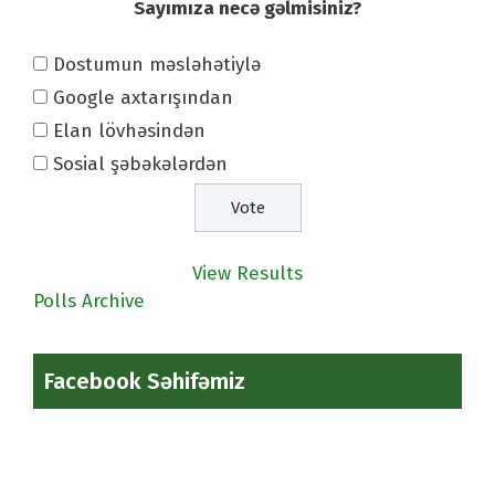
Sayımıza necə gəlmisiniz?
Dostumun məsləhətiylə
Google axtarışından
Elan lövhəsindən
Sosial şəbəkələrdən
View Results
Polls Archive
Facebook Səhifəmiz