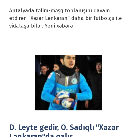
Antalyada təlim-məşq toplanışını davam
etdirən “Xəzər Lənkəran” daha bir futbolçu ilə
vidalaşa bilər. Yeni xəbərə
D. Leyte gedir, O. Sadıqlı "Xəzər
Lənkaran"da qalır