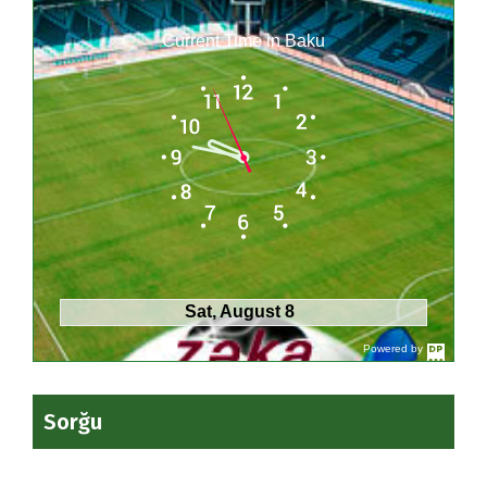
Current Time in Baku
Sat, August 8
Powered by
DaysPedia.c
om
Sorğu