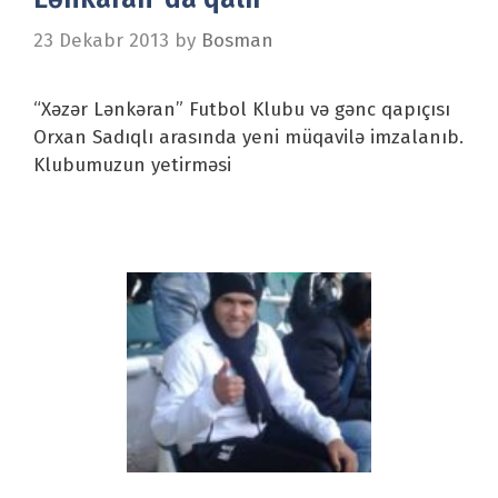
23 Dekabr 2013
by
Bosman
“Xəzər Lənkəran” Futbol Klubu və gənc qapıçısı
Orxan Sadıqlı arasında yeni müqavilə imzalanıb.
Klubumuzun yetirməsi