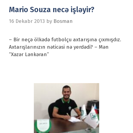
Mario Souza necə işləyir?
16 Dekabr 2013
by
Bosman
– Bir neçə ölkədə futbolçu axtarışına çıxmışdız.
Axtarışlarınızın nəticəsi nə yerdədi? – Mən
“Xəzər Lənkəran”