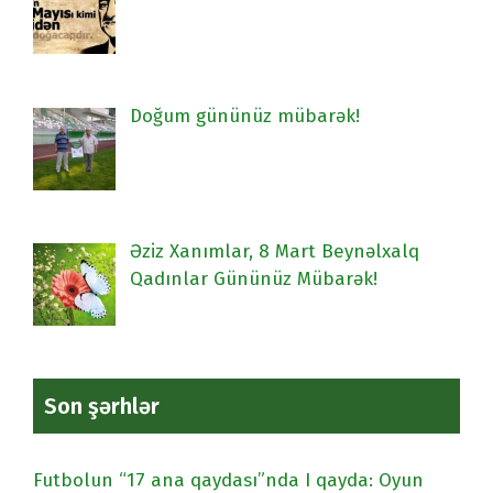
Doğum gününüz mübarək!
Əziz Xanımlar, 8 Mart Beynəlxalq
Qadınlar Gününüz Mübarək!
Son şərhlər
Futbolun “17 ana qaydası”nda I qayda: Oyun