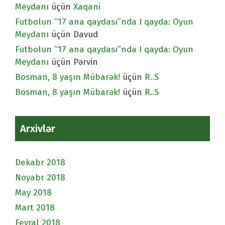
Meydanı
üçün
Xaqani
Futbolun “17 ana qaydası”nda I qayda: Oyun
Meydanı
üçün
Davud
Futbolun “17 ana qaydası”nda I qayda: Oyun
Meydanı
üçün
Pərvin
Bosman, 8 yaşın Mübarək!
üçün
R..S
Bosman, 8 yaşın Mübarək!
üçün
R..S
Arxivlər
Dekabr 2018
Noyabr 2018
May 2018
Mart 2018
Fevral 2018