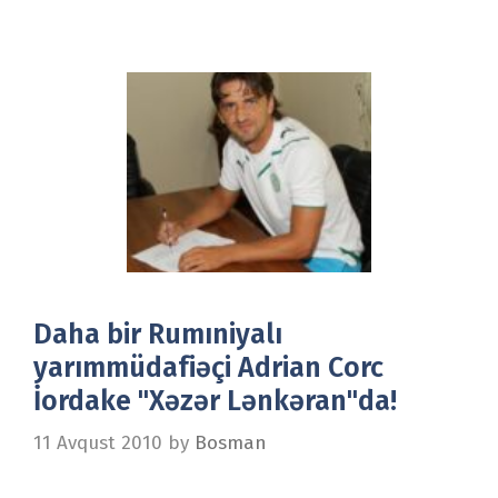
Daha bir Rumıniyalı
yarımmüdafiəçi Adrian Сorc
İordake "Xəzər Lənkəran"da!
11 Avqust 2010
by
Bosman