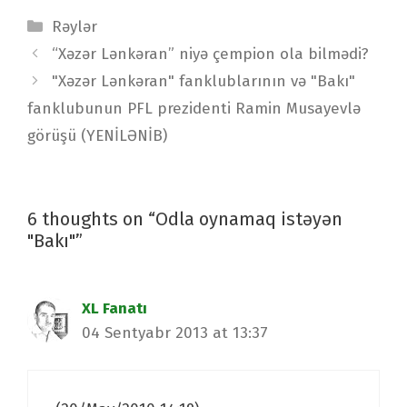
Categories
Rəylər
Post
“Xəzər Lənkəran” niyə çempion ola bilmədi?
navigation
"Xəzər Lənkəran" fanklublarının və "Bakı"
fanklubunun PFL prezidenti Ramin Musayevlə
görüşü (YENİLƏNİB)
6 thoughts on “Odla oynamaq istəyən
"Bakı"”
XL Fanatı
04 Sentyabr 2013 at 13:37