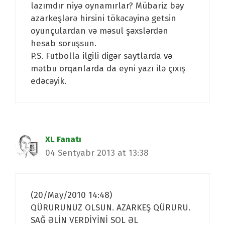
lazımdır niyə oynamırlar? Mübariz bəy
azarkeşlərə hirsini tökəcəyinə getsin
oyunçulardan və məsul şəxslərdən
hesab soruşsun.
P.S. Futbolla ilgili digər saytlarda və
mətbu orqanlarda da eyni yazı ilə çıxış
edəcəyik.
XL Fanatı
04 Sentyabr 2013 at 13:38
(20/May/2010 14:48)
QÜRURUNUZ OLSUN. AZARKEŞ QÜRURU.
SAĞ ƏLİN VERDİYİNİ SOL ƏL