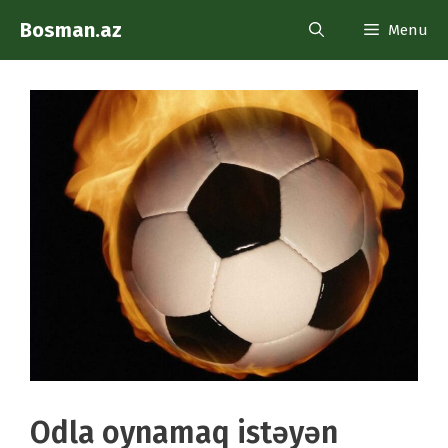
Skip
Bosman.az
Menu
to
content
Odla oynamaq istəyən