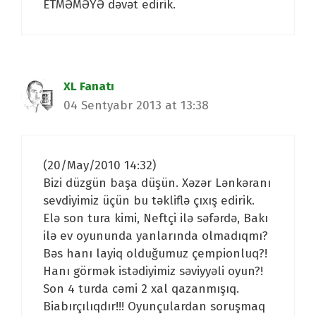
ETMƏMƏYƏ dəvət edirik.
XL Fanatı
04 Sentyabr 2013 at 13:38
(20/May/2010 14:32)
Bizi düzgün başa düşün. Xəzər Lənkəranı
sevdiyimiz üçün bu təkliflə çıxış edirik.
Elə son tura kimi, Neftçi ilə səfərdə, Bakı
ilə ev oyununda yanlarında olmadıqmı?
Bəs hanı layiq olduğumuz çempionluq?!
Hanı görmək istədiyimiz səviyyəli oyun?!
Son 4 turda cəmi 2 xal qazanmışıq.
Biabırçılıqdır!!! Oyunçulardan soruşmaq