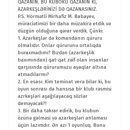
QAZANIN. BU KUBOKU QAZANIN Kİ,
AZARKEŞLƏRİNİZİ DƏ QAZANASINIZ.
P.S. Hörmətli Mirhafiz M. Babayev,
müraciətimizi bir daha müzakirə etdik və
düzgün olduğuna qərar verdik. Çünki:
1. Azarkeşlər də komandanın qüruru
olmalıdır. Onlar qürurunu ortalıqda
buraxmadımı? Bızdən (azarkeşlik
baxımından) qat-qat zəif olan insanlar
qarşısında qürurumuzu ayaqlar altına
atmadılarmı?
2. En esası: Kim teminat verə bilər ki, bu
oyun sonrası da hansısa bir klub rəsmisi
azrkeşləri aşağılayacaq sözlər
deməyəcək?!
3. Bir daha təkrar edirik, bu klubun
özünə gəlməsi və azarkeşləri anlaması
üçün lazımdır. Ən azı 1 oyunluq. Bunu