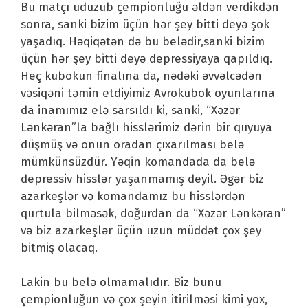
Bu matçı uduzub çempionluğu əldən verdikdən
sonra, sanki bizim üçün hər şey bitti deyə şok
yaşadıq. Həqiqətən də bu belədir,sanki bizim
üçün hər şey bitti deyə depressiyaya qapıldıq.
Heç kubokun finalına da, nədəki əvvəlcədən
vəsiqəni təmin etdiyimiz Avrokubok oyunlarına
da inamımız elə sarsıldı ki, sanki, “Xəzər
Lənkəran”la bağlı hisslərimiz dərin bir quyuya
düşmüş və onun oradan çıxarılması belə
mümkünsüzdür. Yəqin komandada da belə
depressiv hisslər yaşanmamış deyil. Əgər biz
azarkeşlər və komandamız bu hisslərdən
qurtula bilməsək, doğurdan da “Xəzər Lənkəran”
və biz azarkeşlər üçün uzun müddət çox şey
bitmiş olacaq.
Lakin bu belə olmamalıdır. Biz bunu
çempionluğun və çox şeyin itirilməsi kimi yox,