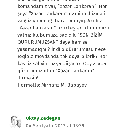
komandamız var, “Xəzər Lənkəran”! Hər
şeyə “Xəzər Lənkəran” naminə dözməli
və göz yummağı bacarmalıyıq. Axı biz
“Xəzər Lənkəran” azarkeşləri klubumuza,
yalnız klubumuza sadiqik. “SƏN BİZİM
QÜRURUMUZSAN” deyə həmişə
yaşamadıqmı? İndi o qürurumuzu necə
reqiblə meydanda tək qoya bilərik? Hər
kəs öz səhvini başa düşəcək. Qoy arada
qürurumuz olan “Xəzər Lənkəran”
itirməsin!
Hörmətlə: Mirhafiz M. Babayev
Oktay Zadegan
04 Sentyabr 2013 at 13:39