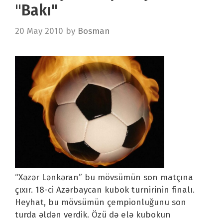
"Bakı"
20 May 2010
by
Bosman
“Xəzər Lənkəran” bu mövsümün son matçına
çıxır. 18-ci Azərbaycan kubok turnirinin finalı.
Heyhat, bu mövsümün çempionluğunu son
turda əldən verdik. Özü də elə kubokun