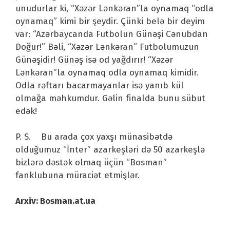
unudurlar ki, “Xəzər Lənkəran”la oynamaq “odla
oynamaq” kimi bir şeydir. Çünki belə bir deyim
var: “Azərbaycanda Futbolun Günəşi Cənubdan
Doğur!” Bəli, “Xəzər Lənkəran” Futbolumuzun
Günəşidir! Günəş isə od yağdırır! “Xəzər
Lənkəran”la oynamaq odla oynamaq kimidir.
Odla rəftarı bacarmayanlar isə yanıb kül
olmağa məhkumdur. Gəlin finalda bunu sübut
edək!
P. S. Bu arada çox yaxşı münasibətdə
olduğumuz “İnter” azarkeşləri də 50 azarkeşlə
bizlərə dəstək olmaq üçün “Bosman”
fanklubuna müraciət etmişlər.
Arxiv: Bosman.at.ua