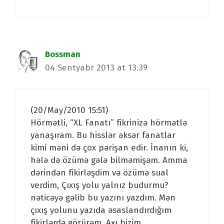
Bossman
04 Sentyabr 2013 at 13:39
(20/May/2010 15:51)
Hörmətli, “XL Fanatı” fikrinizə hörmətlə
yanaşıram. Bu hisslər əksər fanatlar
kimi məni də çox pərişan edir. İnanın ki,
hələ də özümə gələ bilməmişəm. Amma
dərindən fikirləşdim və özümə sual
verdim, Çıxış yolu yalnız budurmu?
nəticəyə gəlib bu yazını yazdım. Mən
çıxış yolunu yazıda əsaslandırdığım
fikirlərdə görürəm. Axı bizim