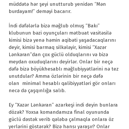
müddətə hər şeyi unutturub yenidən “Mən
burdayam!” deməyi bacarır.
İndi dəfələrlə bizə məğlub olmuş “Bakı”
klubunun bəzi oyunçuları mətbuat vasitəsilə
kimisi bizə yenə həmin aqibəti yaşadacaqlarını
deyir, kimisi barmaq silkələyir, kimisi “Xəzər
Lənkəran”dan çox güclü olduqlarını və bizə
meydan oxuduqlarını deyirlər. Onlar bir neçə
dəfə bizə böyükhesablı məğlubiyyətlərini nə tez
unutdular? Amma özlərinin bir neçə dəfə
olan minimal hesablı qalibiyyətləri gör onları
necə də çaşqınlığa salıb.
Ey “Xəzər Lənkəran” azarkeşi indi deyin bunlara
dözək? Yoxsa komandamıza final oyununda
güclü dəstək verib qələbə çalmaqla onlara öz
yerlərini göstərək? Bizə hansı yaraşır? Onlar