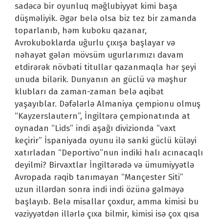
sadəcə bir oyunluq məğlubiyyət kimi başa
düşməliyik. Əgər belə olsa biz tez bir zamanda
toparlanıb, həm kuboku qazanar,
Avrokuboklarda uğurlu çıxışa başlayar və
nəhayət gələn mövsüm ugurlarımızı davam
etdirərək növbəti titullar qazanmaqla hər şeyi
unuda bilərik. Dunyanın ən güclü və məşhur
klubları da zaman-zaman belə aqibət
yaşayıblar. Dəfələrlə Almaniya çempionu olmuş
“Kayzerslautern”, İngiltərə çempionatında at
oynadan “Lids” indi aşağı divizionda “vaxt
keçirir” İspaniyada oyunu ilə sanki güclü küləyi
xatırladan “Deportivo”nun indiki halı acınacaqlı
deyilmi? Birvaxtlar İngiltərədə və ümumiyyətlə
Avropada rəqib tanımayan “Mançester Siti”
uzun illərdən sonra indi indi özünə gəlməyə
başlayıb. Belə misallar çoxdur, amma kimisi bu
vəziyyətdən illərlə çıxa bilmir, kimisi isə çox qısa