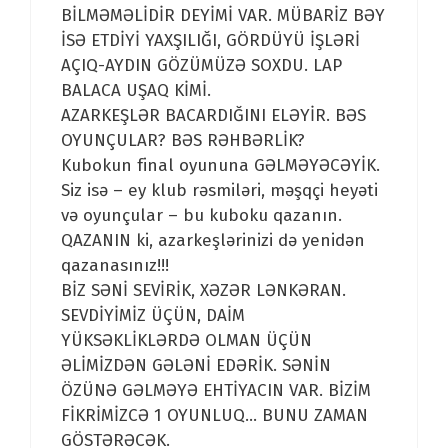
BİLMƏMƏLİDİR DEYİMİ VAR. MÜBARİZ BƏY
İSƏ ETDİYİ YAXŞILIĞI, GÖRDÜYÜ İŞLƏRİ
AÇIQ-AYDIN GÖZÜMÜZƏ SOXDU. LAP
BALACA UŞAQ KİMİ.
AZARKEŞLƏR BACARDIĞINI ELƏYİR. BƏS
OYUNÇULAR? BƏS RƏHBƏRLİK?
Kubokun final oyununa GƏLMƏYƏCƏYİK.
Siz isə – ey klub rəsmiləri, məşqçi heyəti
və oyunçular – bu kuboku qazanın.
QAZANIN ki, azarkeşlərinizi də yenidən
qazanasınız!!!
BİZ SƏNİ SEVİRİK, XƏZƏR LƏNKƏRAN.
SEVDİYİMİZ ÜÇÜN, DAİM
YÜKSƏKLİKLƏRDƏ OLMAN ÜÇÜN
ƏLİMİZDƏN GƏLƏNİ EDƏRİK. SƏNİN
ÖZÜNƏ GƏLMƏYƏ EHTİYACIN VAR. BİZİM
FİKRİMİZCƏ 1 OYUNLUQ… BUNU ZAMAN
GÖSTƏRƏCƏK.