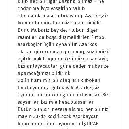
klub heç bir uğur qazana bilməz – nə
qədər maliyyə vəsaitinə sahib
olmasından asılı olmayaraq. Azarkeşsiz
komanda mürəkkəbsiz qələm kimidir.
Bunu Mübariz bəy də, Klubun digər
rəsmiləri də başa düşməlidirlər. Futbol
azarkeşlər üçün oynanılır. Azarkeş
olaraq qürurumuzu qorumaq, sözümüzü
eşitdirmək hüquqnu özümüzdə saxlayir,
bizi anlayacaqları günə qədər mübarizə
aparacağımızı bildiririk.
Gəlin hamımız bir olaq. Bu kubokun
final oyununa getməyək. Azarkeşsiz
oyunun nə cür olduğunu anlasınlar. Bizi
saysınlar, bizimlə hesablaşsınlar.
Bütün bunları nəzərə alaraq hər birinizi
mayın 23-də keçiriləcək Azərbaycan
kubokunun final oyununda İŞTİRAK