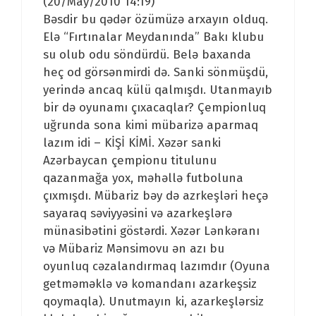
(20/May/2010 14:19)
Bəsdir bu qədər özümüzə arxayın olduq.
Elə “Fırtınalar Meydanında” Bakı klubu
su olub odu söndürdü. Belə baxanda
heç od görsənmirdi də. Sanki sönmüşdü,
yerində ancaq külü qalmışdı. Utanmayıb
bir də oyunamı çıxacaqlar? Çempionluq
uğrunda sona kimi mübarizə aparmaq
lazım idi – KİŞİ KİMİ. Xəzər sanki
Azərbaycan çempionu titulunu
qazanmağa yox, məhəllə futboluna
çıxmışdı. Mübariz bəy də azrkeşləri heçə
sayaraq səviyyəsini və azarkeşlərə
münasibətini göstərdi. Xəzər Lənkəranı
və Mübariz Mənsimovu ən azı bu
oyunluq cəzalandırmaq lazımdır (Oyuna
getməməklə və komandanı azarkeşsiz
qoymaqla). Unutmayın ki, azarkeşlərsiz