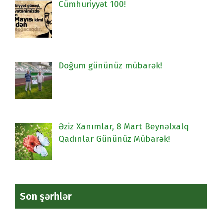
Cümhuriyyət 100!
Doğum gününüz mübarək!
Əziz Xanımlar, 8 Mart Beynəlxalq
Qadınlar Gününüz Mübarək!
Son şərhlər