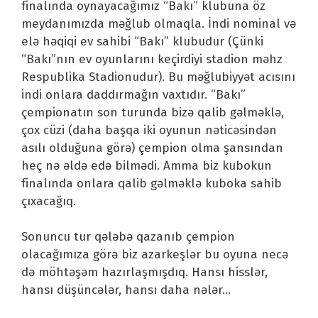
finalında oynayacağımız “Bakı” klubuna öz
meydanımızda məğlub olmaqla. İndi nominal və
elə həqiqi ev sahibi “Bakı” klubudur (Çünki
“Bakı”nın ev oyunlarını keçirdiyi stadion məhz
Respublika Stadionudur). Bu məğlubiyyət acısını
indi onlara daddırmağın vaxtıdır. “Bakı”
çempionatın son turunda bizə qalib gəlməklə,
çox cüzi (daha başqa iki oyunun nəticəsindən
asılı olduğuna görə) çempion olma şansından
heç nə əldə edə bilmədi. Amma biz kubokun
finalında onlara qalib gəlməklə kuboka sahib
çıxacağıq.
Sonuncu tur qələbə qazanıb çempion
olacağımıza görə biz azarkeşlər bu oyuna necə
də möhtəşəm hazırlaşmışdıq. Hansı hisslər,
hansı düşüncələr, hansı daha nələr…