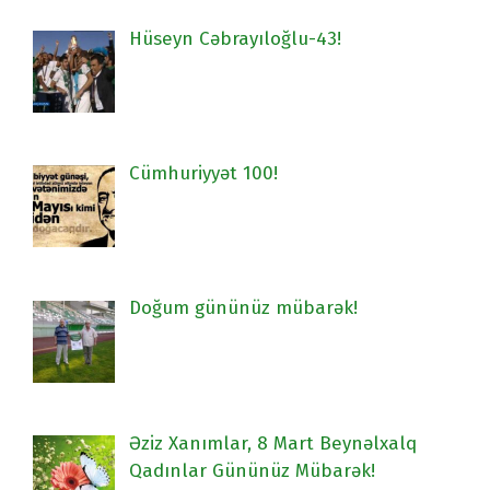
Hüseyn Cəbrayıloğlu-43!
Cümhuriyyət 100!
Doğum gününüz mübarək!
Əziz Xanımlar, 8 Mart Beynəlxalq
Qadınlar Gününüz Mübarək!