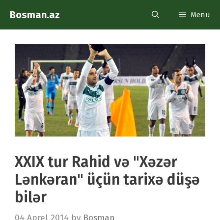
Skip
Bosman.az
Menu
to
content
XXIX tur Rahid və "Xəzər
Lənkəran" üçün tarixə düşə
bilər
04 Aprel 2014
by
Bosman