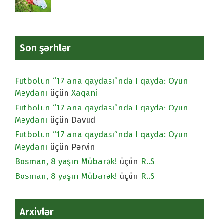
Son şərhlər
Futbolun “17 ana qaydası”nda I qayda: Oyun
Meydanı
üçün
Xaqani
Futbolun “17 ana qaydası”nda I qayda: Oyun
Meydanı
üçün
Davud
Futbolun “17 ana qaydası”nda I qayda: Oyun
Meydanı
üçün
Pərvin
Bosman, 8 yaşın Mübarək!
üçün
R..S
Bosman, 8 yaşın Mübarək!
üçün
R..S
Arxivlər