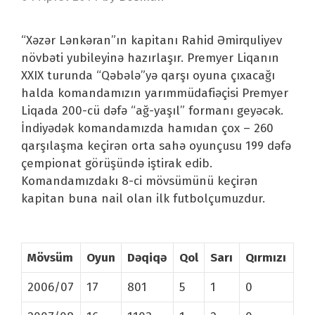
“Xəzər Lənkəran”ın kapitanı Rahid Əmirquliyev
növbəti yubileyinə hazırlaşır. Premyer Liqanın
XXIX turunda “Qəbələ”yə qarşı oyuna çıxacağı
halda komandamızın yarımmüdafiəçisi Premyer
Liqada 200-cü dəfə “ağ-yaşıl” formanı geyəcək.
İndiyədək komandamızda hamıdan çox – 260
qarşılaşma keçirən orta sahə oyunçusu 199 dəfə
çempionat görüşündə iştirak edib.
Komandamızdakı 8-ci mövsümünü keçirən
kapitan buna nail olan ilk futbolçumuzdur.
Mövsüm
Oyun
Dəqiqə
Qol
Sarı
Qırmızı
2006/07
17
801
5
1
0