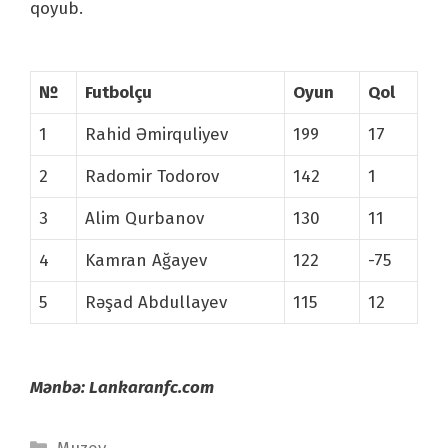
qoyub.
№
Futbolçu
Oyun
Qol
1
Rahid Əmirquliyev
199
17
2
Radomir Todorov
142
1
3
Alim Qurbanov
130
11
4
Kamran Ağayev
122
-75
5
Rəşad Abdullayev
115
12
Mənbə: Lankaranfc.com
Categories