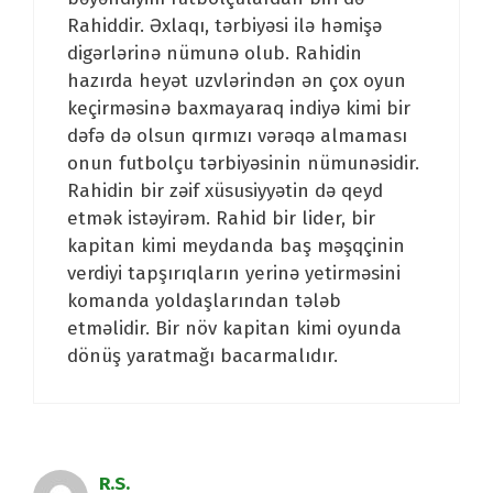
Rahiddir. Əxlaqı, tərbiyəsi ilə həmişə
digərlərinə nümunə olub. Rahidin
hazırda heyət uzvlərindən ən çox oyun
keçirməsinə baxmayaraq indiyə kimi bir
dəfə də olsun qırmızı vərəqə almaması
onun futbolçu tərbiyəsinin nümunəsidir.
Rahidin bir zəif xüsusiyyətin də qeyd
etmək istəyirəm. Rahid bir lider, bir
kapitan kimi meydanda baş məşqçinin
verdiyi tapşırıqların yerinə yetirməsini
komanda yoldaşlarından tələb
etməlidir. Bir növ kapitan kimi oyunda
dönüş yaratmağı bacarmalıdır.
R.S.