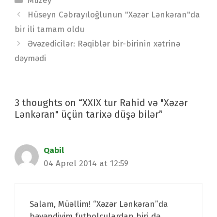
Muzey
Post
Hüseyn Cəbrayıloğlunun "Xəzər Lənkəran"da
navigation
bir ili tamam oldu
Əvəzedicilər: Rəqiblər bir-birinin xətrinə
dəymədi
3 thoughts on “XXIX tur Rahid və "Xəzər
Lənkəran" üçün tarixə düşə bilər”
Qabil
04 Aprel 2014 at 12:59
Salam, Müəllim! “Xəzər Lənkəran”da
bəyəndiyim futbolçulardan biri də