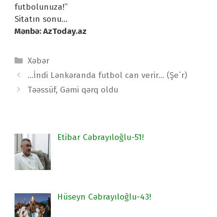
futbolunuza!”
Sitatın sonu…
Mənbə: AzToday.az
Categories
Xəbər
Post
…İndi Lənkəranda futbol can verir… (Şe`r)
navigation
Təəssüf, Gəmi qərq oldu
Etibar Cəbrayıloğlu-51!
Hüseyn Cəbrayıloğlu-43!