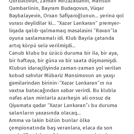
Qürbətovun, Zaman Mirzəzadənin, Mahsun
Qəmbərlinin, Bayram Budaqovun, Vüqar
Bəybalayevin, Orxan Səfiyaroğlunun… yerinə qol
vurası deyildilər ki… “Xəzər Lənkəran” premyer-
liqada qalıb-qalmamaq məsələsini “Rəvan”la
oyuna saxlamamalı idi. Klub Bayıla çatanda
artıq körpü selə verilmişdi…
Cənub klubu bu üzücü duruma bir ilə, bir aya,
bir həftəyə, bir günə və bir saata düşməmişdi.
Klubun idarəçiliyində zaman-zaman yol verilən
kobud səhvlər Mübariz Mənsimovun ən yaxşı
gəmilərindən birinin-“Xəzər Lənkəran”ın nə
vaxtsa batacağından xəbər verirdi. Bu klubla
nəfəs alan minlərlə azarkeşin əli onsuz da
Qiyamətə qədər “Xəzər Lənkəran”ı bu duruma
salanların yaxasında olacaq…
Amma və lakin bütün bunlar ölkə
çempionatında baş verənlərə, eləcə də son