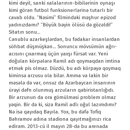
kimi deyil, sanki xalalarının-bibilərinin oynaşı
kimi görən futbol funksionerlərinə tutarlı bir
cavab oldu. “Nəsimi” filmindəki məşhur epizod
yadınızdamı? “Böyük bəyin ölüsü də gözəldi!”
Sitatın sonu…
Cənublu azarkeşlərdən, bu fədakar insanlardan
söhbət düşmüşkən… Sonuncu mövsümün ağrı-
acısını çıxarmaq üçün yaxşı fürsət var. Yeni
doğulan körpələrə Ramil adı qoymaqdan imtina
etmək pis olmaz. Düzdü, bu adı körpəyə qoymaq
kiminsə arzusu ola bilər. Amma və lakin bir
məsələ də var, onsuz da Azərbaycan insanının
ürəyi dəfn olunmuş arzuların qəbiristanlığıdı.
Bir arzunun da ora gömülməsi problem olmaz
yəqin. Bir də ki, sizə Ramil adlı oğul lazımdımı?
Nə isə qayıdaq Bayıla. Yox, bu dəfə Tofiq
Bəhramov adına stadiona qayıtmağınızı rica
edirəm. 2013-cü il mayın 28-də bu arenada