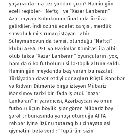
yaşananlar nə tez yaddan çıxdı? Həmin gün
əzəli rəqiblər- “Neftçi” və “Xəzər Lənkəran”
Azərbaycan Kubokunun finalında üz-üzə
gəlirdilər. İndi özünü ədalət carçısı, mərdlik
simvolu kimi sırımaq istəyən Tahir
Süleymanovun da təmsil olunduğu “Neftçi”
klubu AFFA, PFL və Hakimlər Komitəsi ilə əlbir
olub təkcə “Xəzər Lənkəran” oyunçularını yox,
həm də ölkə futbolunu sillə-təpik altına saldı.
Həmin gün meydanda baş verən bu rəzaləti
Türkiyədən dəvət etdiyi qonaqları Rüştü Rəncbər
və Rıdvan Dilmənlə birgə izləyən Mübariz
Mənsimov tarixi bir ifadə işlətdi. “Xəzər
Lənkəran”ın yaradıcısı, Azərbaycan və onun
futbolu üçün böyük işlər görən Mübariz bəy
şərəf tribunasında yanaşı oturduğu AFFA
rəhbərliyinə üzünü tutaraq bu cinayətə əsl
qiymətini belə verdi: “Tüpürüm sizin