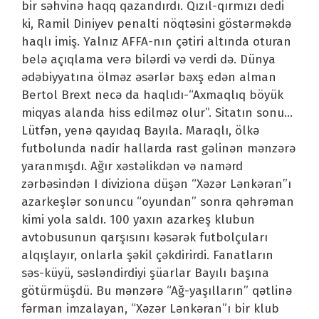
bir səhvinə haqq qazandırdı. Qızıl-qırmızı dedi
ki, Ramil Diniyev penalti nöqtəsini göstərməkdə
haqlı imiş. Yalnız AFFA-nın çətiri altında oturan
belə açıqlama verə bilərdi və verdi də. Dünya
ədəbiyyatına ölməz əsərlər bəxş edən alman
Bertol Brext necə da haqlıdı-“Axmaqlıq böyük
miqyas alanda hiss edilməz olur”. Sitatın sonu…
Lütfən, yenə qayıdaq Bayıla. Maraqlı, ölkə
futbolunda nadir hallarda rast gəlinən mənzərə
yaranmışdı. Ağır xəstəlikdən və namərd
zərbəsindən I diviziona düşən “Xəzər Lənkəran”ı
azarkeşlər sonuncu “oyundan” sonra qəhrəman
kimi yola saldı. 100 yaxın azarkeş klubun
avtobusunun qarşısını kəsərək futbolçuları
alqışlayır, onlarla şəkil çəkdirirdi. Fanatların
səs-küyü, səsləndirdiyi şüarlar Bayılı başına
götürmüşdü. Bu mənzərə “Ağ-yaşılların” qətlinə
fərman imzalayan, “Xəzər Lənkəran”ı bir klub