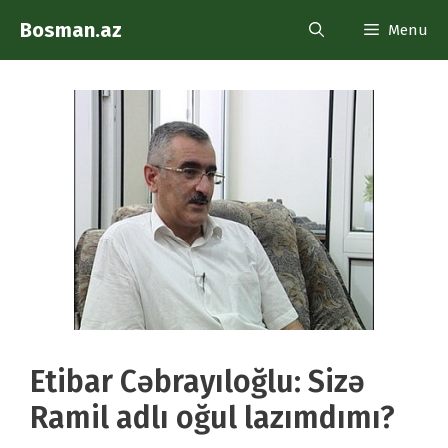
Skip
Bosman.az
Menu
to
content
Etibar Cəbrayıloğlu: Sizə
Ramil adlı oğul lazımdımı?