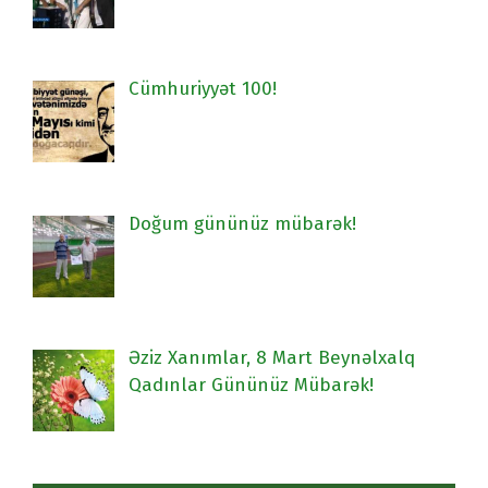
Cümhuriyyət 100!
Doğum gününüz mübarək!
Əziz Xanımlar, 8 Mart Beynəlxalq
Qadınlar Gününüz Mübarək!