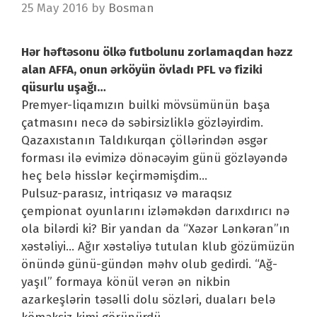
25 May 2016
by
Bosman
Hər həftəsonu ölkə futbolunu zorlamaqdan həzz
alan AFFA, onun ərköyün övladı PFL və fiziki
qüsurlu uşağı…
Premyer-liqamızın builki mövsümünün başa
çatmasını necə də səbirsizliklə gözləyirdim.
Qazaxıstanın Taldıkurqan çöllərindən əsgər
forması ilə evimizə dönəcəyim günü gözləyəndə
heç belə hisslər keçirməmişdim…
Pulsuz-parasız, intriqasız və maraqsız
çempionat oyunlarını izləməkdən darıxdırıcı nə
ola bilərdi ki? Bir yandan da “Xəzər Lənkəran”ın
xəstəliyi… Ağır xəstəliyə tutulan klub gözümüzün
önündə günü-gündən məhv olub gedirdi. “Ağ-
yaşıl” formaya könül verən ən nikbin
azarkeşlərin təsəlli dolu sözləri, duaları belə