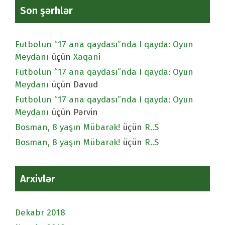
Son şərhlər
Futbolun “17 ana qaydası”nda I qayda: Oyun
Meydanı
üçün
Xaqani
Futbolun “17 ana qaydası”nda I qayda: Oyun
Meydanı
üçün
Davud
Futbolun “17 ana qaydası”nda I qayda: Oyun
Meydanı
üçün
Pərvin
Bosman, 8 yaşın Mübarək!
üçün
R..S
Bosman, 8 yaşın Mübarək!
üçün
R..S
Arxivlər
Dekabr 2018