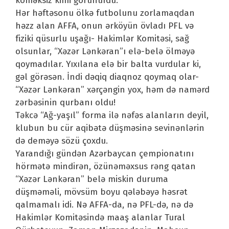
köməksiz kimi görünürdü.
Hər həftəsonu ölkə futbolunu zorlamaqdan
həzz alan AFFA, onun ərköyün övladı PFL və
fiziki qüsurlu uşağı- Hakimlər Komitəsi, sağ
olsunlar, “Xəzər Lənkəran”ı elə-belə ölməyə
qoymadılar. Yıxılana elə bir balta vurdular ki,
gəl görəsən. İndi dəqiq diaqnoz qoymaq olar-
“Xəzər Lənkəran” xərçəngin yox, həm də namərd
zərbəsinin qurbanı oldu!
Təkcə “Ağ-yaşıl” forma ilə nəfəs alanların deyil,
klubun bu cür aqibətə düşməsinə sevinənlərin
də deməyə sözü çoxdu.
Yarandığı gündən Azərbaycan çempionatını
hörmətə mindirən, özünəməxsus rəng qatan
“Xəzər Lənkəran” belə miskin duruma
düşməməli, mövsüm boyu qələbəyə həsrət
qalmamalı idi. Nə AFFA-da, nə PFL-də, nə də
Hakimlər Komitəsində maaş alanlar Tural