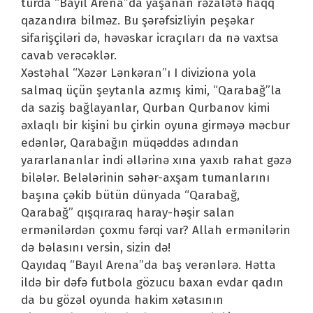
turda “Bayıl Arena”da yaşanan rəzalətə haqq
qazandıra bilməz. Bu şərəfsizliyin peşəkar
sifarişçiləri də, həvəskar icraçıları da nə vaxtsa
cavab verəcəklər.
Xəstəhal “Xəzər Lənkəran”ı I diviziona yola
salmaq üçün şeytanla azmış kimi, “Qarabağ”la
da saziş bağlayanlar, Qurban Qurbanov kimi
əxlaqlı bir kişini bu çirkin oyuna girməyə məcbur
edənlər, Qarabağın müqəddəs adından
yararlananlar indi əllərinə xına yaxıb rahat gəzə
bilələr. Belələrinin səhər-axşam tumanlarını
başına çəkib bütün dünyada “Qarabağ,
Qarabağ” qışqıraraq haray-həşir salan
ermənilərdən çoxmu fərqi var? Allah ermənilərin
də bəlasını versin, sizin də!
Qayıdaq “Bayıl Arena”da baş verənlərə. Hətta
ildə bir dəfə futbola gözucu baxan evdar qadın
da bu gözəl oyunda hakim xətasının