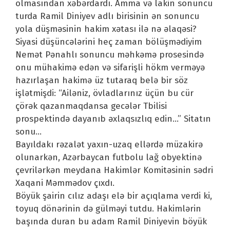
olmasından xəbərdardı. Amma və lakin sonuncu
turda Ramil Diniyev adlı birisinin ən sonuncu
yola düşməsinin hakim xətası ilə nə əlaqəsi?
Siyasi düşüncələrini heç zaman bölüşmədiyim
Nemət Pənahlı sonuncu məhkəmə prosesində
onu mühakimə edən və sifarişli hökm verməyə
hazırlaşan hakimə üz tutaraq belə bir söz
işlətmişdi: “Ailəniz, övladlarınız üçün bu cür
çörək qazanmaqdansa gecələr Tbilisi
prospektində dayanıb əxlaqsızlıq edin…” Sitatın
sonu…
Bayıldakı rəzalət yaxın-uzaq ellərdə müzakirə
olunarkən, Azərbaycan futbolu lağ obyektinə
çevrilərkən meydana Hakimlər Komitəsinin sədri
Xaqani Məmmədov çıxdı.
Böyük şairin cılız adaşı elə bir açıqlama verdi ki,
toyuq dönərinin də gülməyi tutdu. Hakimlərin
başında duran bu adam Ramil Diniyevin böyük