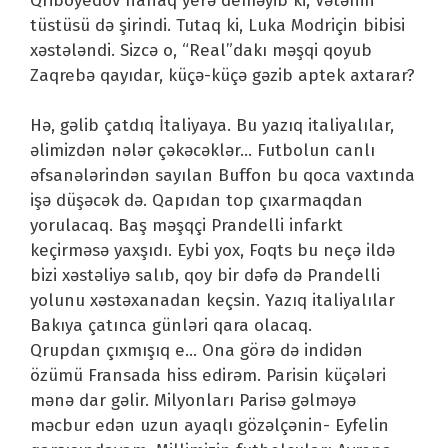
Qriboyedov nahaq yerə deməyib ki, Vətənin
tüstüsü də şirindi. Tutaq ki, Luka Modriçin bibisi
xəstələndi. Sizcə o, “Real”dakı məşqi qoyub
Zaqrebə qayıdar, küçə-küçə gəzib aptek axtarar?
Hə, gəlib çatdıq İtaliyaya. Bu yazıq italiyalılar,
əlimizdən nələr çəkəcəklər… Futbolun canlı
əfsanələrindən sayılan Buffon bu qoca vaxtında
işə düşəcək də. Qapıdan top çıxarmaqdan
yorulacaq. Baş məşqçi Prandelli infarkt
keçirməsə yaxşıdı. Eybi yox, Foqts bu neçə ildə
bizi xəstəliyə salıb, qoy bir dəfə də Prandelli
yolunu xəstəxanadan keçsin. Yazıq italiyalılar
Bakıya çatınca günləri qara olacaq.
Qrupdan çıxmışıq e… Ona görə də indidən
özümü Fransada hiss edirəm. Parisin küçələri
mənə dar gəlir. Milyonları Parisə gəlməyə
məcbur edən uzun ayaqlı gözəlçənin- Eyfelin