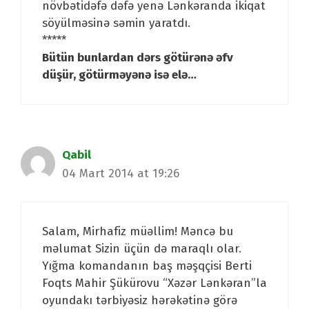
növbətidəfə dəfə yenə Lənkəranda ikiqat
söyülməsinə səmin yaratdı.
*****
Bütün bunlardan dərs götürənə əfv
düşür, götürməyənə isə elə…
Qabil
04 Mart 2014 at 19:26
Salam, Mirhafiz müəllim! Məncə bu
məlumat Sizin üçün də maraqlı olar.
Yığma komandanın baş məşqçisi Berti
Foqts Mahir Şükürovu “Xəzər Lənkəran”la
oyundakı tərbiyəsiz hərəkətinə görə