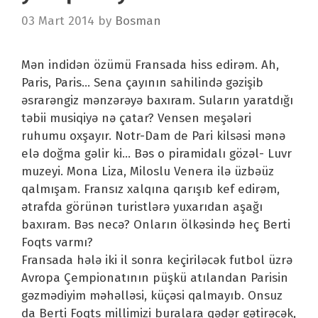
03 Mart 2014
by
Bosman
Mən indidən özümü Fransada hiss edirəm. Ah,
Paris, Paris… Sena çayının sahilində gəzişib
əsrarəngiz mənzərəyə baxıram. Suların yaratdığı
təbii musiqiyə nə çatar? Vensen meşələri
ruhumu oxşayır. Notr-Dam de Pari kilsəsi mənə
elə doğma gəlir ki… Bəs o piramidalı gözəl- Luvr
muzeyi. Mona Liza, Miloslu Venera ilə üzbəüz
qalmışam. Fransız xalqına qarışıb kef edirəm,
ətrafda görünən turistlərə yuxarıdan aşağı
baxıram. Bəs necə? Onların ölkəsində heç Berti
Foqts varmı?
Fransada hələ iki il sonra keçiriləcək futbol üzrə
Avropa Çempionatının püşkü atılandan Parisin
gəzmədiyim məhəlləsi, küçəsi qalmayıb. Onsuz
da Berti Foqts millimizi buralara qədər gətirəcək,