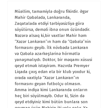
Müəllim, tamamiylə doğru fikirdir. Əgər
Mahir Qəbələdə, Lənkəranda,
Zaqatalada etdiyi tərbiyəsizliyə görə
söyülürsə, deməli ibnə onun özündədir.
Nəzərə alsaq ki,bir vaxtlar Mahir həm
“Xəzər Lənkəran”ın həm də “Qəbələ”nin
formasını geyib. İlk növbədə Lənkəran
və Qəbələ azarkeşlərinə hörmətlə
yanaşmalıydı. Doktor, bir məqamı xüsusi
qeyd etmək istəyirəm. Hazırda Premyer
Liqada çıxış edən elə bir klub yoxdur ki,
orada vaxtiylə “Xəzər Lənkəran”ın
formasını geyən futbolçu olmasın.
Amma indiyə kimi Lənkəranda onların
heç biri söyülməyib. Odur ki, Sizin də
qeyd etdiyiniz kimi bütün bunlara son
qoymaq üçün Mahirin iki yolu qalır. Ya