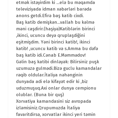
etmək istəyirdim ki …elə bu məqamda
televiziyada idman xəbərləri barədə
anons getdi.Efirə baş katib cixdi.
Baş katib demişkən…vallah bu kəlmə
məni caşdirir.(haşiyə)Katiblərin birinci
,ikinci, ucuncu deyə qruplaşdiğini
eşitmişdim. Yəni birinci katib!, ikinci
katib! ,ucuncu katib və s.Amma bu dəfə
baş katib idi.Cənab E.Məmmədov!
Gəlin baş katibi dinləyək: Bilirsiniz puşk
uzumuzə gulmədi.Bizə guclu kamandalar
rəqib oldular.İtaliya nəhənginin
dunyada adi elə kifayət edir ki ,biz
uduzmuşuq.Axi onlar dunya cempionu
olublar. (Buna bir quş)
Xorvatiya kamandasini siz avropada
izləmisiniz.Qrupumuzda İtaliya
favaritdirsə, xorvatlar ikinci yeri təmin