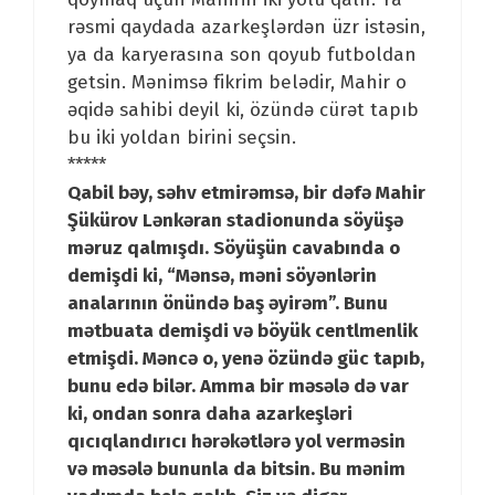
rəsmi qaydada azarkeşlərdən üzr istəsin,
ya da karyerasına son qoyub futboldan
getsin. Mənimsə fikrim belədir, Mahir o
əqidə sahibi deyil ki, özündə cürət tapıb
bu iki yoldan birini seçsin.
*****
Qabil bəy, səhv etmirəmsə, bir dəfə Mahir
Şükürov Lənkəran stadionunda söyüşə
məruz qalmışdı. Söyüşün cavabında o
demişdi ki, “Mənsə, məni söyənlərin
analarının önündə baş əyirəm”. Bunu
mətbuata demişdi və böyük centlmenlik
etmişdi. Məncə o, yenə özündə güc tapıb,
bunu edə bilər. Amma bir məsələ də var
ki, ondan sonra daha azarkeşləri
qıcıqlandırıcı hərəkətlərə yol verməsin
və məsələ bununla da bitsin. Bu mənim