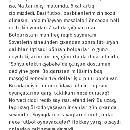
isə, Maltanın işi məlumdu. 6 xal artıq
cibimizdədi. Bəzi futbol başbilənlərimizin sözü
olmasın, hələ müəyyən məsələləri öncədən həll
edib iki oyundan 7 xal da yığmaq olar.
Bolqarıstanı mən heç rəqib saymıram.
Sovetlərin şinelindən çıxandan sonra lüt-üryan
qalıblar. İqtisadi böhran bolqarları o günə
qoyub ki, acından heç günorta da dura bilmirlər.
“Sofiya elektrikşəbəkə”də çalışan dostumun
dediyinə görə, Bolqarıstan millisinin baş
məşqçisi Penevin 174 dollar işıq pulu borcu var.
Bu adam işıq pulunu ödəyə bilmir, Foqtsun
oyunçularına qarşı taktikanı necə quracaq?
Norveçi ciddi rəqib sayırsız, əfəndilər? Bu uzaq,
lap uzaq ölkədə yaşayan insanlar gün çıxanda
sevinirlər. Soyuqdan əl-ayaqları donub, onlar
necə futbol oynayacaqlar? Hokkey yarışı olsaydı
onlardan çəkinməyə dəyərdi.