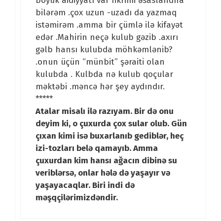
böyük aidiyyatı var fikrimi əsaslandıra
bilərəm .çox uzun -uzadı da yazmaq
istəmirəm .amma bir çümlə ilə kifayət
edər .Mahirin neçə kulub gəzib .axırı
gəlb hansı kulubda möhkəmlənib?
.onun üçün “münbit” şəraiti olan
kulubda . Kulbda nə kulub qoçular
məktəbi .məncə hər şey aydındır.
*****
Atalar misalı ilə razıyam. Bir də onu
deyim ki, o çuxurda çox sular olub. Gün
çıxan kimi isə buxarlanıb gediblər, heç
izi-tozları belə qamayıb. Amma
çuxurdan kim hansı ağacın dibinə su
veriblərsə, onlar hələ də yaşayır və
yaşayacaqlar. Biri indi də
məşqçilərimizdəndir.