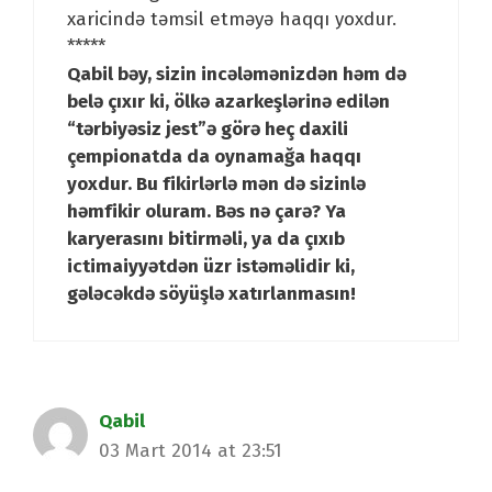
xaricində təmsil etməyə haqqı yoxdur.
*****
Qabil bəy, sizin incələmənizdən həm də
belə çıxır ki, ölkə azarkeşlərinə edilən
“tərbiyəsiz jest”ə görə heç daxili
çempionatda da oynamağa haqqı
yoxdur. Bu fikirlərlə mən də sizinlə
həmfikir oluram. Bəs nə çarə? Ya
karyerasını bitirməli, ya da çıxıb
ictimaiyyətdən üzr istəməlidir ki,
gələcəkdə söyüşlə xatırlanmasın!
Qabil
03 Mart 2014 at 23:51