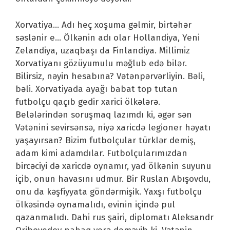
Xorvatiya… Adı heç xoşuma gəlmir, birtəhər
səslənir e… Ölkənin adı olar Hollandiya, Yeni
Zelandiya, uzaqbaşı da Finlandiya. Millimiz
Xorvatiyanı gözüyumulu məğlub edə bilər.
Bilirsiz, nəyin hesabına? Vətənpərvərliyin. Bəli,
bəli. Xorvatiyada ayağı babat top tutan
futbolçu qaçıb gedir xarici ölkələrə.
Belələrindən soruşmaq lazımdı ki, əgər sən
Vətənini sevirsənsə, niyə xaricdə legioner həyatı
yaşayırsan? Bizim futbolçular türklər demiş,
adam kimi adamdılar. Futbolçularımızdan
bircəciyi də xaricdə oynamır, yad ölkənin suyunu
içib, onun havasını udmur. Bir Ruslan Abışovdu,
onu da kəşfiyyata göndərmişik. Yaxşı futbolçu
ölkəsində oynamalıdı, evinin içində pul
qazanmalıdı. Dahi rus şairi, diplomatı Aleksandr