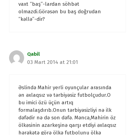
vaxt “baş”-lardan söhbət
olmazdi.Görəsən bu baş doğrudan
“kəllə”-dir?
Qabil
03 Mart 2014 at 21:01
Əslində Mahir yerli oyunçular arasında
ən əxlaqsız və tərbiyəsiz futbolçudur.O
bu imici özü üçün artıq
formalaşdırıb.Onun tərbiyəsizliyi nə ilk
dəfədir nə də son dəfə. Məncə,Mahirin öz
ölkəsinin azarkeşinə qarşı etdiyi əxlaqsız
hərəkətə görə ölkə futbolunu ölkə