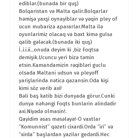
ediblər.(bunada bir quş)
Bolqaristan və Malta qalir.Bolqarlar
həmişə yaxşi oynayiblar və yəqin pley of
ucun mubarizə apararlar.Malta ilə
oyunlarimiz olacaq və bəxt kimə gulsə
qalib gələcək.(bunada iki quş)
İ..i.i.ii…onuda deyim ki ,biz Foqtsa
demişik.Ucuncu yeri bizə təmin
etsin.Kamandamizin rəqibləri guclu
olsada Maltani udsun və pleyoff
yarişlarinda nəticə qazansin.Oda kişi
kimi söz verib axi!
Bəli baş katib bizi dunyada görur.Cunki
dunya nəhəngi Foqts bunlarin əlindədir
axi.Niyədə olmasin!.
Qayidim əsas məsələyə!-O vaxtlar
“Komunnist” qəzeti cixardi.Orda “iri” və
“xirda” başlardan yazilar gedərdi.Hec