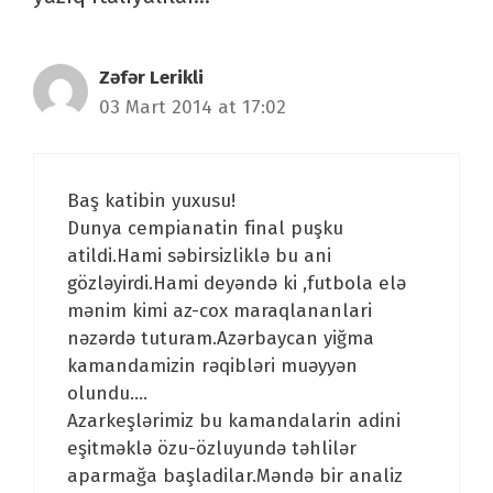
Zəfər Lerikli
03 Mart 2014 at 17:02
Baş katibin yuxusu!
Dunya cempianatin final puşku
atildi.Hami səbirsizliklə bu ani
gözləyirdi.Hami deyəndə ki ,futbola elə
mənim kimi az-cox maraqlananlari
nəzərdə tuturam.Azərbaycan yiğma
kamandamizin rəqibləri muəyyən
olundu….
Azarkeşlərimiz bu kamandalarin adini
eşitməklə özu-özluyundə təhlilər
aparmağa başladilar.Məndə bir analiz