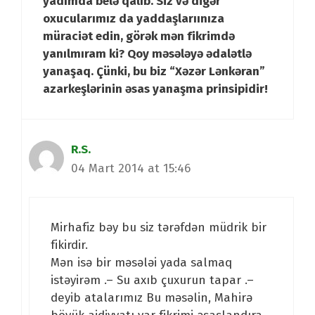
yadımda belə qalıb. Siz və digər
oxucularımız da yaddaşlarıınıza
müraciət edin, görək mən fikrimdə
yanılmıram ki? Qoy məsələyə ədalətlə
yanaşaq. Çünki, bu biz “Xəzər Lənkəran”
azarkeşlərinin əsas yanaşma prinsipidir!
R.S.
04 Mart 2014 at 15:46
Mirhafiz bəy bu siz tərəfdən müdrik bir
fikirdir.
Mən isə bir məsələi yada salmaq
istəyirəm .– Su axıb çuxurun tapar .–
deyib atalarımız Bu məsəlin, Mahirə