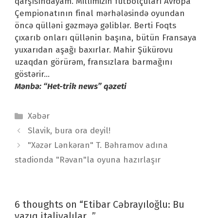
qarşısındayam. Millimizin futbolçuları Avropa
Çempionatının final mərhələsində oyundan
öncə qülləni gəzməyə gəliblər. Berti Foqts
çıxarıb onları qüllənin başına, bütün Fransaya
yuxarıdan aşağı baxırlar. Mahir Şükürovu
uzaqdan görürəm, fransızlara barmağını
göstərir…
Mənbə: “Het-trik news” qəzeti
Categories
Xəbər
Post
Slavik, bura ora deyil!
navigation
"Xəzər Lənkəran" T. Bəhramov adına
stadionda "Rəvan"la oyuna hazırlaşır
6 thoughts on “Etibar Cəbrayıloğlu: Bu
yazıq italiyalılar…”