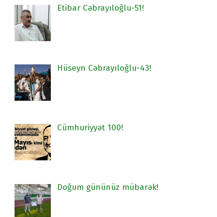
Etibar Cəbrayıloğlu-51!
Hüseyn Cəbrayıloğlu-43!
Cümhuriyyət 100!
Doğum gününüz mübarək!