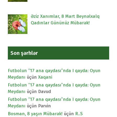
Əziz Xanımlar, 8 Mart Beynəlxalq
Qadınlar Gününüz Mübarək!
Son şərhlər
Futbolun “17 ana qaydası”nda I qayda: Oyun
Meydanı
üçün
Xaqani
Futbolun “17 ana qaydası”nda I qayda: Oyun
Meydanı
üçün
Davud
Futbolun “17 ana qaydası”nda I qayda: Oyun
Meydanı
üçün
Pərvin
Bosman, 8 yaşın Mübarək!
üçün
R..S