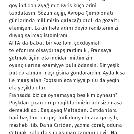
qoy indidən ayağımız Paris küçələrini
tapdalasın. Sözün açığı, Avropa Çempionatı
günlərində millimizin qalacağı oteli də gözaltı
eləmişəm. Lakin hələ adını deyib rəqiblərimizi
duyuq salmaq istəmirəm.
AFFA-da babat bir vəzifəm, çoxdüyməli
telefonum olsaydı tapşırardım ki, Fransaya
getmək üçün elə indidən millimizin
oyunçularına ezamiyyə pulu ödənsin. Bir yeşik
pul da alman məşqçisinə göndərərdim. Ayda kisə
ilə maaş alan Foqtsun ezamiyyə pulu da yəqin
elə yeşiklə olar.
Fransada biz də oynamayaq bəs kim oynasın?
Püşkdən çıxan qrup rəqiblərimizin adı sizə nəsə
deməlidi axı. Başlayaq Maltadan. Cırtdanlara
bəri başdan bir quş. İndi dünyada ara qarışıb,
məzhəb itib. Daha Cırtdan, yaxma çörək, oduna
getmək, xəlbirlə su daşımaq zamanı deyil. Nə