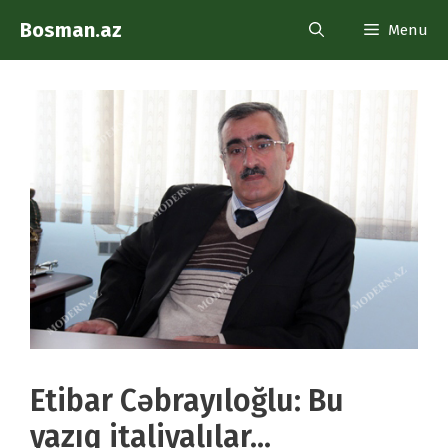
Skip
Bosman.az
Menu
to
content
Etibar Cəbrayıloğlu: Bu
yazıq italiyalılar…