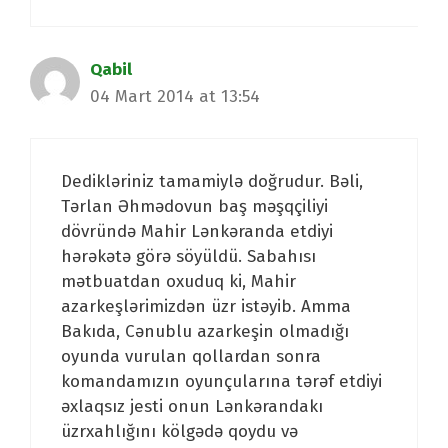
Qabil
04 Mart 2014 at 13:54
Dedikləriniz tamamiylə doğrudur. Bəli,
Tərlan Əhmədovun baş məşqçiliyi
dövründə Mahir Lənkəranda etdiyi
hərəkətə görə söyüldü. Sabahısı
mətbuatdan oxuduq ki, Mahir
azarkeşlərimizdən üzr istəyib. Amma
Bakıda, Cənublu azarkeşin olmadığı
oyunda vurulan qollardan sonra
komandamızın oyunçularına tərəf etdiyi
əxlaqsız jesti onun Lənkərandakı
üzrxahlığını kölgədə qoydu və