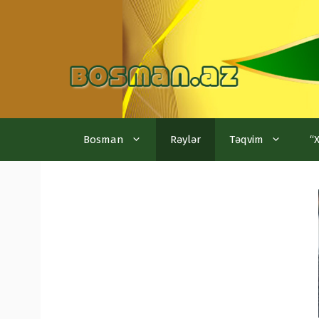
Skip
to
content
Bosman
Rəylər
Təqvim
“