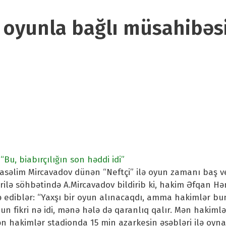
 oyunla bağlı müsahibəs
Bu, biabırçılığın son həddi idi”
asəlim Mircavadov dünən “Neftçi” ilə oyun zamanı baş v
irilə söhbətində A.Mircavadov bildirib ki, hakim Əfqan H
rə ediblər: “Yaxşı bir oyun alınacaqdı, amma hakimlər b
nun fikri nə idi, mənə hələ də qaranlıq qalır. Mən hakiml
 hakimlər stadionda 15 min azarkeşin əsəbləri ilə oyna