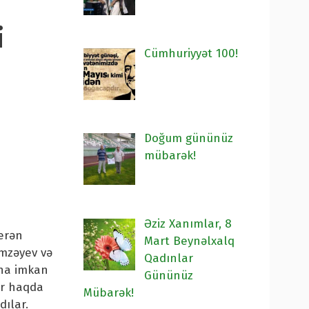
i
Cümhuriyyət 100!
Doğum gününüz
mübarək!
Əziz Xanımlar, 8
erən
Mart Beynəlxalq
əmzəyev və
Qadınlar
una imkan
Gününüz
ər haqda
Mübarək!
dılar.