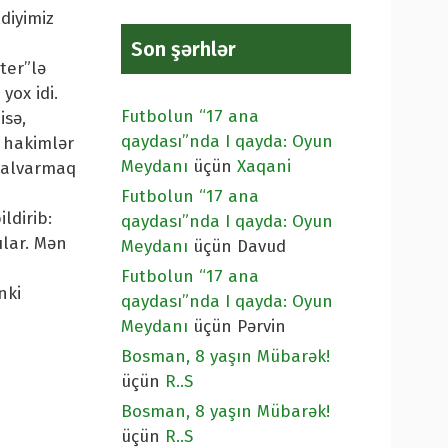
diyimiz
Son şərhlər
ter”lə
yox idi.
Futbolun “17 ana
isə,
qaydası”nda I qayda: Oyun
a hakimlər
Meydanı
üçün
Xaqani
 yalvarmaq
Futbolun “17 ana
ldirib:
qaydası”nda I qayda: Oyun
ılar. Mən
Meydanı
üçün
Davud
Futbolun “17 ana
nki
qaydası”nda I qayda: Oyun
Meydanı
üçün
Pərvin
Bosman, 8 yaşın Mübarək!
üçün
R..S
Bosman, 8 yaşın Mübarək!
üçün
R..S