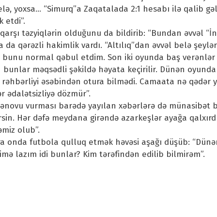
lə, yoxsa… “Simurq”a Zaqatalada 2:1 hesabı ilə qalib gəl
 etdi”.
arşı təzyiqlərin olduğunu da bildirib: “Bundan əvvəl “İn
da qərəzli hakimlik vardı. “Altılıq”dan əvvəl belə şeylər 
unu normal qəbul etdim. Son iki oyunda baş verənlər 
ün bunlar məqsədli şəkildə həyata keçirilir. Dünən oyund
lub rəhbərliyi əsəbindən otura bilmədi. Camaata nə qədər
r ədalətsizliyə dözmür”.
novu vurması barədə yayılan xəbərlərə də münasibət bi
rsin. Hər dəfə meydana girəndə azarkeşlər ayağa qalxırd
iz olub”.
nra onda futbola qulluq etmək həvəsi aşağı düşüb: “Dünə
 Kimə lazım idi bunlar? Kim tərəfindən edilib bilmirəm”.