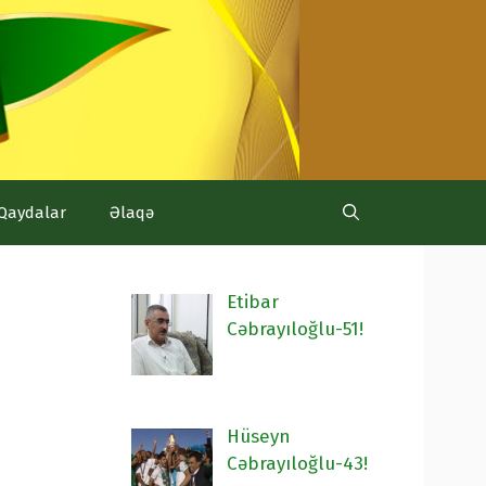
Qaydalar
Əlaqə
Etibar
Cəbrayıloğlu-51!
Hüseyn
Cəbrayıloğlu-43!