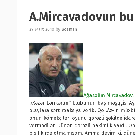
A.Mircavadovun bu
29 Mart 2010
by
Bosman
Ağasəlim Mircavadov: “
«Xəzər Lənkəran” klubunun baş məşqçisi Ağ
olaylara sərt reaksiya verib. Qol.Az-ın müxb
onun köməkçiləri oyunu qərəzli şəkildə ida
vermədilər. Dünən qərəzli hakimlik vardı. O
pis fikirdə olmamışam. Amma deyim ki, dünən