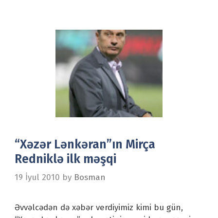
“Xəzər Lənkəran”ın Mirça
Redniklə ilk məşqi
19 İyul 2010
by
Bosman
Əvvəlcədən də xəbər verdiyimiz kimi bu gün,