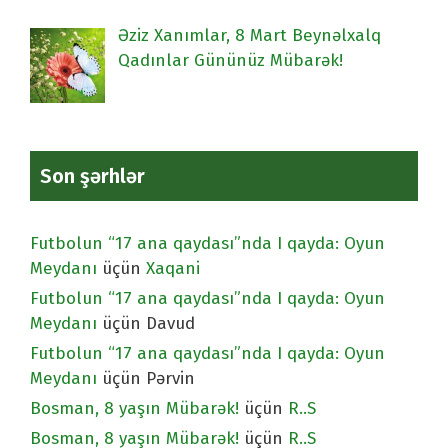
Əziz Xanımlar, 8 Mart Beynəlxalq
Qadınlar Gününüz Mübarək!
Son şərhlər
Futbolun “17 ana qaydası”nda I qayda: Oyun
Meydanı
üçün
Xaqani
Futbolun “17 ana qaydası”nda I qayda: Oyun
Meydanı
üçün
Davud
Futbolun “17 ana qaydası”nda I qayda: Oyun
Meydanı
üçün
Pərvin
Bosman, 8 yaşın Mübarək!
üçün
R..S
Bosman, 8 yaşın Mübarək!
üçün
R..S