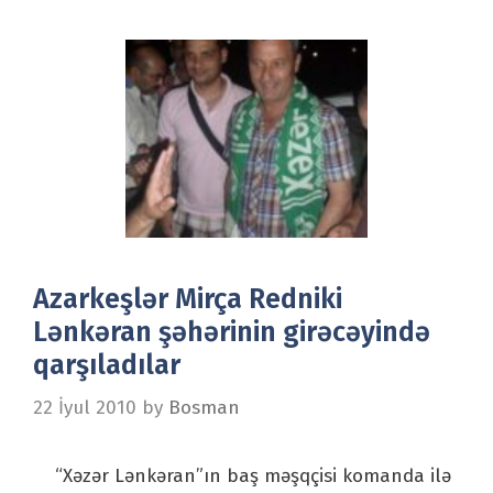
Azarkeşlər Mirça Redniki
Lənkəran şəhərinin girəcəyində
qarşıladılar
22 İyul 2010
by
Bosman
“Xəzər Lənkəran”ın baş məşqçisi komanda ilə