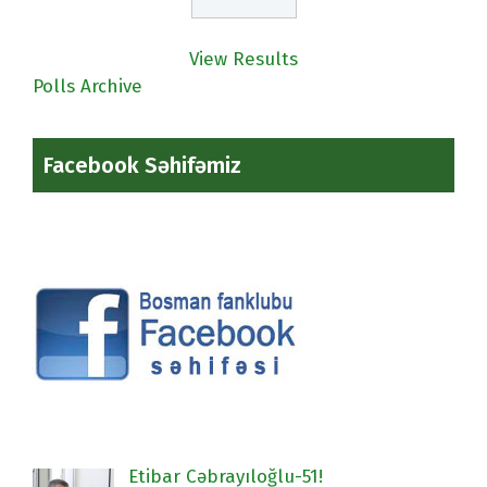
View Results
Polls Archive
Facebook Səhifəmiz
Etibar Cəbrayıloğlu-51!