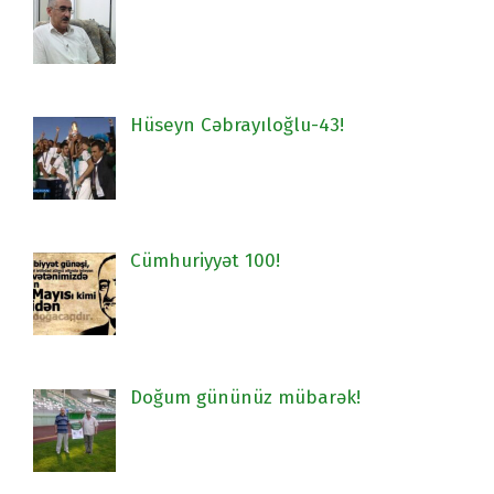
Hüseyn Cəbrayıloğlu-43!
Cümhuriyyət 100!
Doğum gününüz mübarək!