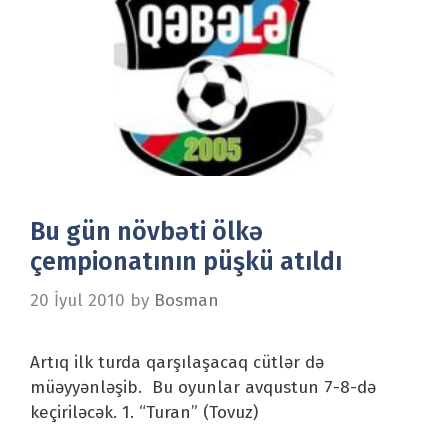
Bu gün növbəti ölkə
çempionatının püşkü atıldı
20 İyul 2010
by
Bosman
Artıq ilk turda qarşılaşacaq cütlər də
müəyyənləşib. Bu oyunlar avqustun 7-8-də
keçiriləcək. 1. “Turan” (Tovuz)