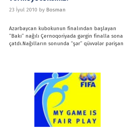
23 İyul 2010
by
Bosman
Azərbaycan kubokunun finalından başlayan
“Bakı” nağılı Çernoqoriyada gərgin finalla sona
çatdı.Nağılların sonunda “şər” qüvvələr pərişan