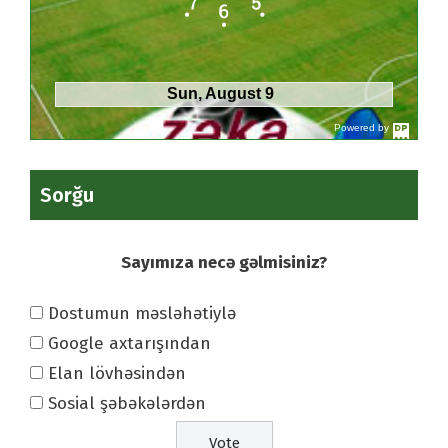
Sun, August 9
Powered by
DaysPedia.c
om
Sorğu
Sayımıza necə gəlmisiniz?
Dostumun məsləhətiylə
Google axtarışından
Elan lövhəsindən
Sosial şəbəkələrdən