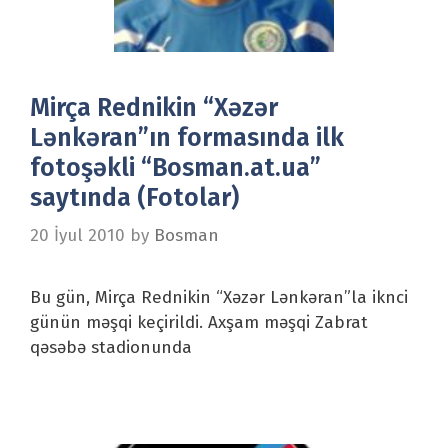
Mirça Rednikin “Xəzər
Lənkəran”ın formasında ilk
fotoşəkli “Bosman.at.ua”
saytında (Fotolar)
20 İyul 2010
by
Bosman
Bu gün, Mirça Rednikin “Xəzər Lənkəran”la iknci
günün məşqi keçirildi. Axşam məşqi Zabrat
qəsəbə stadionunda