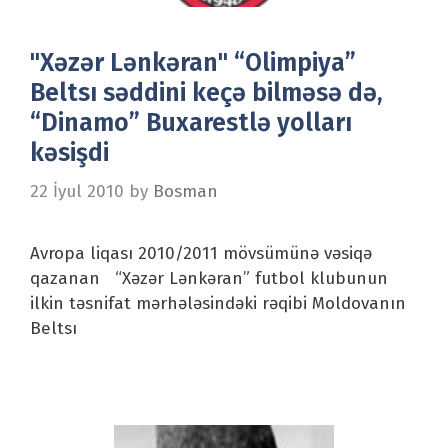
"Xəzər Lənkəran" “Olimpiya”
Beltsı səddini keçə bilməsə də,
“Dinamo” Buxarestlə yolları
kəsişdi
22 İyul 2010
by
Bosman
Avropa liqası 2010/2011 mövsümünə vəsiqə
qazanan “Xəzər Lənkəran” futbol klubunun
ilkin təsnifat mərhələsindəki rəqibi Moldovanın
Beltsı