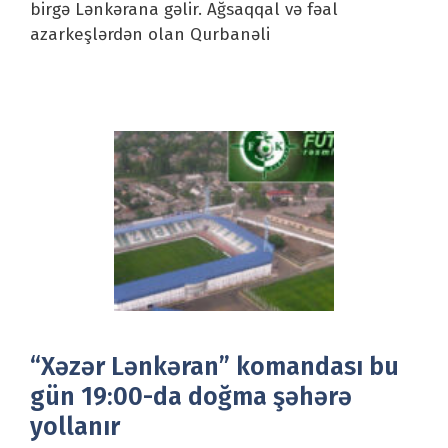
birgə Lənkərana gəlir. Ağsaqqal və fəal
azarkeşlərdən olan Qurbanəli
“Xəzər Lənkəran” komandası bu
gün 19:00-da doğma şəhərə
yollanır