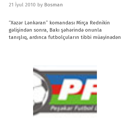
21 İyul 2010
by
Bosman
“Xəzər Lənkəran” komandası Mirça Rednikin
gəlişindən sonra, Bakı şəhərində onunla
tanışlıq, ardınca futbolçuların tibbi müayinədən