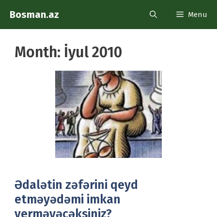
Skip
Bosman.az
Menu
to
content
Month:
İyul 2010
Ədalətin zəfərini qeyd
etməyədəmi imkan
verməyəcəksiniz?