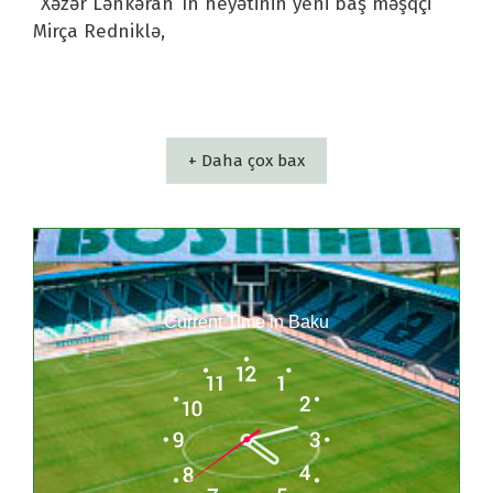
“Xəzər Lənkəran”ın heyətinin yeni baş məşqçi
Mirça Redniklə,
+ Daha çox bax
Current Time in Baku